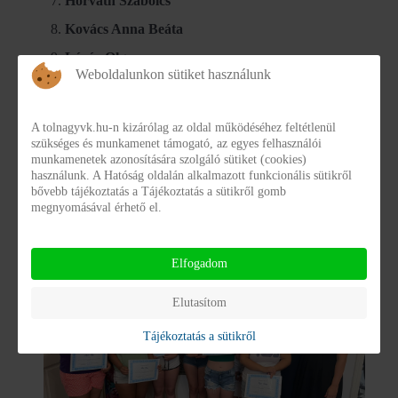
Horváth Szabolcs
Kovács Anna Beáta
Lázár Olga
Weboldalunkon sütiket használunk
Nagy Andrea
Ódor Dóra
A tolnagyvk.hu-n kizárólag az oldal működéséhez feltétlenül
Orgován Réka Kinga
szükséges és munkamenet támogató, az egyes felhasználói
munkamenetek azonosítására szolgáló sütiket (cookies)
Orgován Zsolt András
használunk. A Hatóság oldalán alkalmazott funkcionális sütikről
bővebb tájékoztatás a Tájékoztatás a sütikről gomb
Papp Teréz
megnyomásával érhető el.
Elfogadom
Elutasítom
Tájékoztatás a sütikről