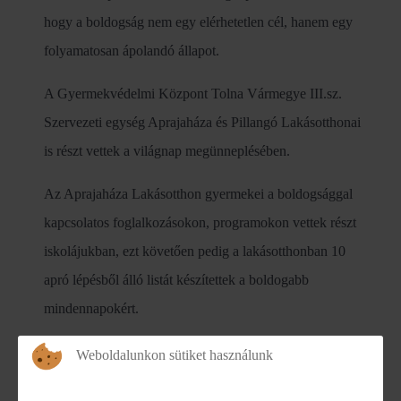
hogy a boldogság nem egy elérhetetlen cél, hanem egy
folyamatosan ápolandó állapot.
A Gyermekvédelmi Központ Tolna Vármegye III.sz.
Szervezeti egység Aprajaháza és Pillangó Lakásotthonai
is részt vettek a világnap megünneplésében.
Az Aprajaháza Lakásotthon gyermekei a boldogsággal
kapcsolatos foglalkozásokon, programokon vettek részt
iskolájukban, ezt követően pedig a lakásotthonban 10
apró lépésből álló listát készítettek a boldogabb
mindennapokért.
A Pillangó Lakásotthon gyermekei is elkészítették saját
Weboldalunkon sütiket használunk
boldogság listájukat, majd a nap zárásaként egy közös,