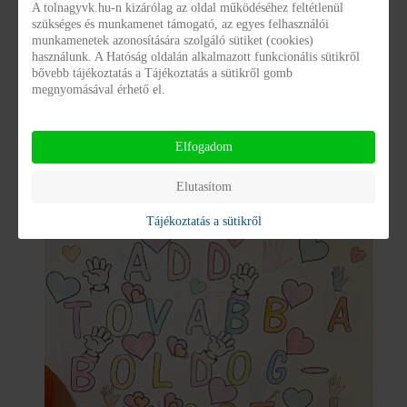
számukra is fontos üzenetet tartalmazó faldekorációt
A tolnagyvk.hu-n kizárólag az oldal működéséhez feltétlenül
szükséges és munkamenet támogató, az egyes felhasználói
alkottak.
munkamenetek azonosítására szolgáló sütiket (cookies)
használunk. A Hatóság oldalán alkalmazott funkcionális sütikről
bővebb tájékoztatás a Tájékoztatás a sütikről gomb
megnyomásával érhető el.
Elfogadom
Elutasítom
Tájékoztatás a sütikről