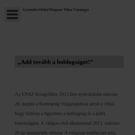
Gyermekvédelmi Központ Tolna Vármegye
„Add tovább a boldogságot!”
Az ENSZ Közgyűlése 2012-ben nyilvánította március
20. napján a Boldogság Világnapjának azzal a céllal,
hogy felhívja a figyelmet a boldogság és a jóllét
fontosságára. A világon első alkalommal 2013. március
20-án ünnepelték először. A világnap emlékeztet arra,