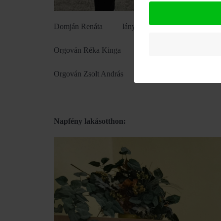
Domján Renáta lány kategória 3. helyezett
Orgován Réka Kinga
Orgován Zsolt András
Napfény lakásotthon: