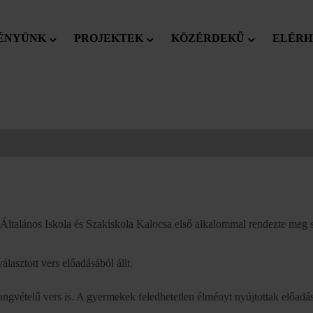
ÉNYÜNK
PROJEKTEK
KÖZÉRDEKŰ
ELÉRH
 Általános Iskola és Szakiskola Kalocsa első alkalommal rendezte meg 
lasztott vers előadásából állt.
gvételű vers is. A gyermekek feledhetetlen élményt nyújtottak előadás