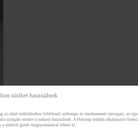
kon sütiket használunk
ag az oldal működéséhez feltétlenül szükséges és munkamenet támogató, az egye
a szolgáló sütiket (cookies) használunk. A Hatóság oldalán alkalmazott funkci
ás a sütikről gomb megnyomásával érhető el.