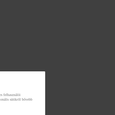
s felhasználói
onális sütikről bővebb