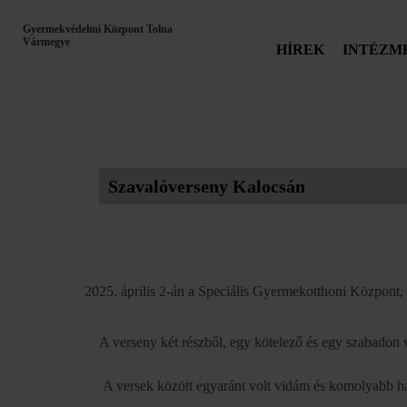
Gyermekvédelmi Központ Tolna
Vármegye
HÍREK
INTÉZM
Szavalóverseny Kalocsán
április 2-án a Speciális Gyermekotthoni Központ,
A verseny két részből, egy kötelező és egy szabadon vá
A versek között egyaránt volt vidám és komolyabb han