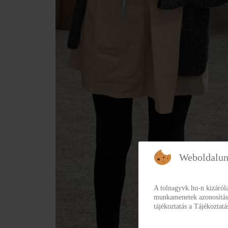
Weboldalun
A tolnagyvk.hu-n kizáról
munkamenetek azonosításár
tájékoztatás a Tájékoztat