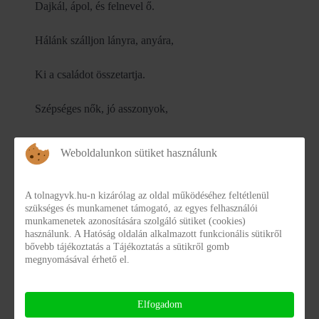
Dajkál, ápol, és felnevel ő.
Hálánk szálljon lányra, anyára,
Ki a családot összetartja.
Szépséges nők, jó asszonyok,
Kívánunk boldog, víg nőnapot.”
Weboldalunkon sütiket használunk
A tolnagyvk.hu-n kizárólag az oldal működéséhez feltétlenül
szükséges és munkamenet támogató, az egyes felhasználói
munkamenetek azonosítására szolgáló sütiket (cookies)
használunk. A Hatóság oldalán alkalmazott funkcionális sütikről
bővebb tájékoztatás a Tájékoztatás a sütikről gomb
megnyomásával érhető el.
Elfogadom