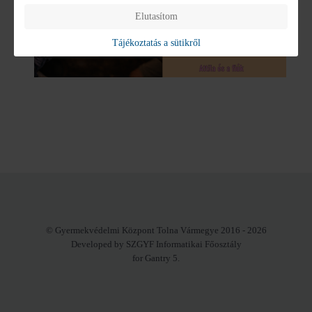
Elutasítom
Tájékoztatás a sütikről
© Gyermekvédelmi Központ Tolna Vármegye 2016 - 2026
Developed by SZGYF Informatikai Főosztály
for Gantry 5.