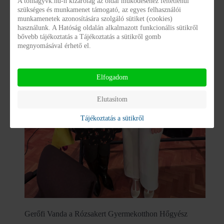
A tolnagyvk.hu-n kizárólag az oldal működéséhez feltétlenül
szükséges és munkamenet támogató, az egyes felhasználói
munkamenetek azonosítására szolgáló sütiket (cookies)
használunk. A Hatóság oldalán alkalmazott funkcionális sütikről
bővebb tájékoztatás a Tájékoztatás a sütikről gomb
megnyomásával érhető el.
Elfogadom
Elutasítom
Tájékoztatás a sütikről
Gerőfi Vanda a Rózsakert Gyermekotthon Hőgyész