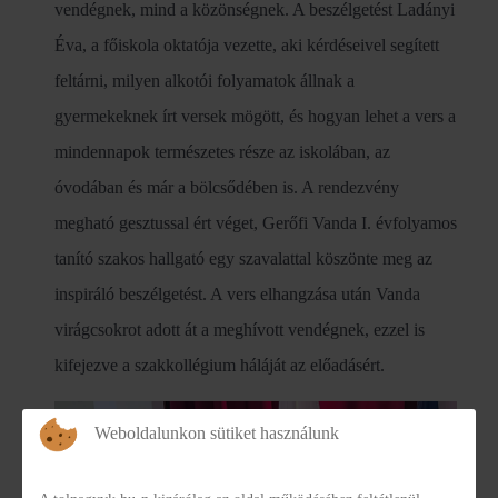
vendégnek, mind a közönségnek. A beszélgetést Ladányi
Éva, a főiskola oktatója vezette, aki kérdéseivel segített
feltárni, milyen alkotói folyamatok állnak a
gyermekeknek írt versek mögött, és hogyan lehet a vers a
mindennapok természetes része az iskolában, az
óvodában és már a bölcsődében is. A rendezvény
megható gesztussal ért véget, Gerőfi Vanda I. évfolyamos
tanító szakos hallgató egy szavalattal köszönte meg az
inspiráló beszélgetést. A vers elhangzása után Vanda
virágcsokrot adott át a meghívott vendégnek, ezzel is
kifejezve a szakkollégium háláját az előadásért.
Weboldalunkon sütiket használunk