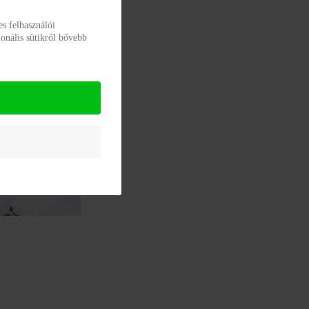
s felhasználói
onális sütikről bővebb