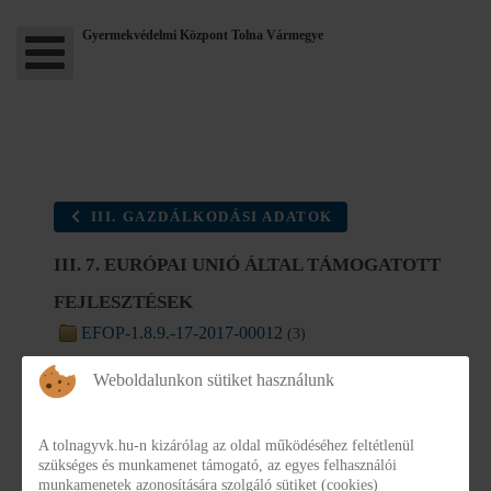
Gyermekvédelmi Központ Tolna Vármegye
III. GAZDÁLKODÁSI ADATOK
III. 7. EURÓPAI UNIÓ ÁLTAL TÁMOGATOTT
FEJLESZTÉSEK
EFOP-1.8.9.-17-2017-00012
(3)
EFOP-1.2.7.-16-2017-00020
(23)
Weboldalunkon sütiket használunk
A tolnagyvk.hu-n kizárólag az oldal működéséhez feltétlenül
szükséges és munkamenet támogató, az egyes felhasználói
munkamenetek azonosítására szolgáló sütiket (cookies)