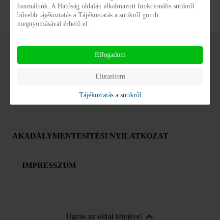
használunk. A Hatóság oldalán alkalmazott funkcionális sütikről
bővebb tájékoztatás a Tájékoztatás a sütikről gomb
megnyomásával érhető el.
Elfogadom
© Gyermekvédelmi Központ Tolna Vármegye 2016 - 2026
Elutasítom
Developed by SZGYF Informatikai Főosztály
for Gantry 5.
Tájékoztatás a sütikről
AKADÁLYMENTESÍTÉSI NYILATKOZAT
IMPRESSZUM
Ugrás az oldal tetejére!