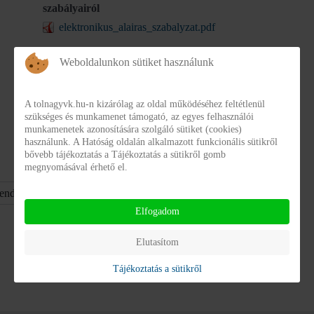
szabályairól
elektronikus_alairas_szabalyzat.pdf
Részletek
Letöltés
Weboldalunkon sütiket használunk
Elektronikus aláírások 2025
A tolnagyvk.hu-n kizárólag az oldal működéséhez feltétlenül
elektronikus_alairasok_2025.pdf
szükséges és munkamenet támogató, az egyes felhasználói
munkamenetek azonosítására szolgáló sütiket (cookies)
Részletek
Letöltés
használunk. A Hatóság oldalán alkalmazott funkcionális sütikről
bővebb tájékoztatás a Tájékoztatás a sütikről gomb
megnyomásával érhető el.
Kijelzettek
száma
Elfogadom
Elutasítom
Tájékoztatás a sütikről