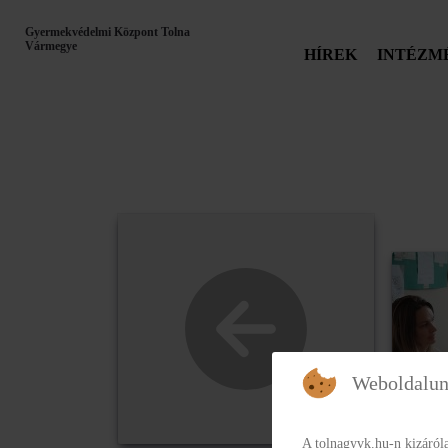
Gyermekvédelmi Központ Tolna
Vármegye
HÍREK
INTÉZM
Weboldalun
A tolnagyvk.hu-n kizáról