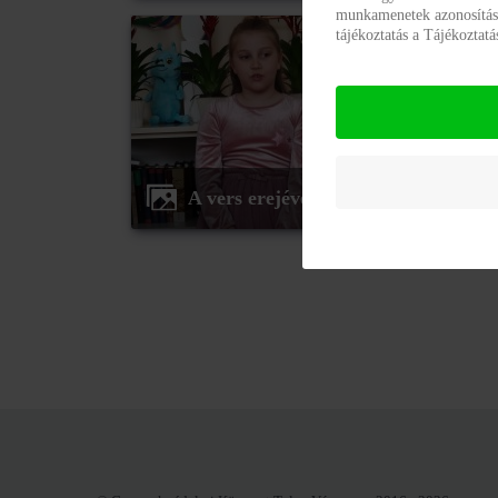
munkamenetek azonosításár
tájékoztatás a Tájékoztat
A vers erejével