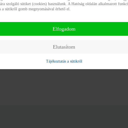
a szolgáló sütiket (cookies) használunk. A Hatóság oldalán alkalmazott funkci
ás a sütikről gomb megnyomásával érhető el.
Elfogadom
Elutasítom
A vers erejével
A vers erejével
Tájékoztatás a sütikről