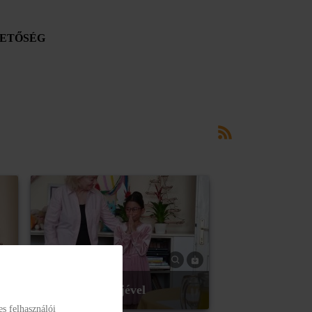
ETŐSÉG
A vers erejével
s felhasználói