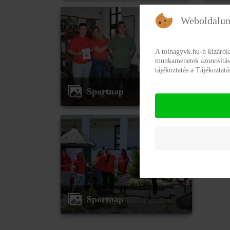
Weboldalun
A tolnagyvk.hu-n kizáról
munkamenetek azonosításár
tájékoztatás a Tájékoztat
Sportnap
Sportnap