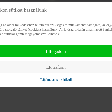
kon sütiket használunk
ag az oldal működéséhez feltétlenül szükséges és munkamenet támogató, az egye
a szolgáló sütiket (cookies) használunk. A Hatóság oldalán alkalmazott funkci
ás a sütikről gomb megnyomásával érhető el.
Sportnap
Sportnap
Elfogadom
Elutasítom
Tájékoztatás a sütikről