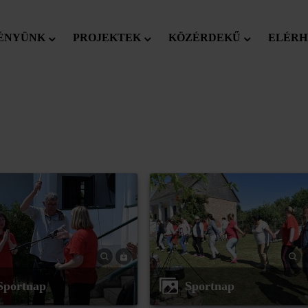
ÉNYÜNK
PROJEKTEK
KÖZÉRDEKŰ
ELÉRH
Sportnap
Sportnap