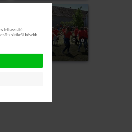
s felhasználói
onális sütikről bővebb
Sportnap